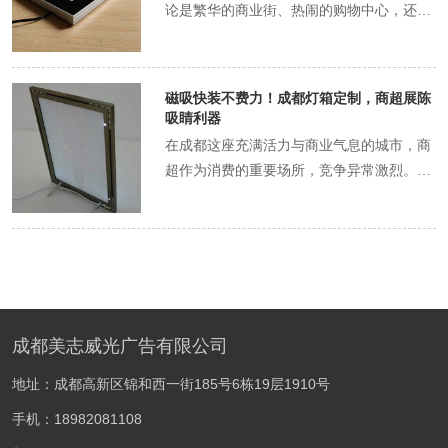
装过程较为繁琐。首先要确定招牌的安装位
论是繁华的商业街、热闹的购物中心，还是
水容易渗入内部，损坏电器元件，导致灯箱
销活动的快速搭建 成都的商业氛围十分浓
置，然后进行精确的测量和标记，接着使用
人来人往的交通枢纽，广告宣传都无处不
无法正常工作。而到了秋冬季节，成都又时
厚，各大商场、超市、品牌专卖店等经常会
电钻等工具在墙面上打孔，再安装膨胀螺丝
在。在众多广告形式中，磁吸灯箱凭借其高
常遭遇大风天气，强劲的风力可能会对广告
举办各类促销活动。为了在活动期间吸引更
或钉子，之后将招牌固定在墙面上。整个过
清显色和稳固磁吸的独特优势，成为昼夜宣
灯箱的结构造成破坏，使其出现摇晃、变形
磁吸快装不费力！成都灯箱定制，商超展陈
多的顾客，商家需要在店铺周边、商场入口
程不仅耗时较长，而且对安装人员的技术要
传的得力助手，让商家的宣传信息时刻在
甚至脱落的情况，不仅影响广告宣传效果，
吸睛利器
等显眼位置快速搭建广告展示区域。然而，
求较高。如果安装不当，可能会导致招牌安
线，吸引着过往人群的目光。 成都宣传场景
还可能对行人和周边设施造成安全隐患。 高
在成都这座充满活力与商业气息的城市，商
传统的广告搭建方式往往需要耗费大量的时
装不牢固，存在安全隐患。 更换维护成本高
的多元需求 繁华商业街的激烈竞争 成都的
昂的广告位成本与维护压力 成都商业街是城
超作为消费的重要场所，竞争异常激烈。为
间和人力，从准备材料、安装框架到固定画
昂 当店铺需要更换招牌或者对招牌进行维护
商业街向来是商家必争之地，这里汇聚了各
市的核心商业区域，人流量大、消费潜力
了在众多竞争对手中脱颖而出，吸引消费者
面，每一个环节都可能遇到各种问题，如工
时，传统安装方式的成本较高。由于招牌是
种品牌和店铺，竞争异常激烈。在白天，阳
高，因此广告位的租金成本也相对较高。商
的目光，商超在展陈方面可谓下足了功夫。
具不齐全、安装不牢固等，导致搭建效率低
通过打孔、钉钉的方式固定在墙面上的，更
光明媚，街道上行人如织，商家需要通过清
家在投入大量资金租赁广告位后，还希望广
而灯箱作为展陈的关键元素，其定制与安装
下，无法及时满足促销活动的需求。 文化节
换时需要先将原有的招牌拆除，这可能会对
晰、鲜艳的广告来吸引消费者的注意力，突
告灯箱能够长期稳定地运行，以实现极佳的
方式直接影响着展示效果和运营效率。其
庆活动的灵活展示 成都拥有丰富的文化资源
墙面造成进一步的破坏。而且，拆除后的墙
出自身品牌和产品的特色。而到了夜晚，华
宣传效果和投资回报。然而，传统的广告灯
中，磁吸快装灯箱凭借其独特的优势，成为
和众多的节庆活动，如庙会、灯会、音乐节
面需要重新进行修复和粉刷，增加了装修成
灯初上，商业街的热闹氛围愈发浓厚，此时
箱在面对成都复杂的气候条件时，容易出现
成都商超展陈的吸睛利器。 成都商超展陈的
等。这些活动通常在特定的时间段内举行，
本。此外，如果招牌的尺寸、形状发生变
广告灯箱不仅要继续发挥作用，还要在灯光
各种故障，需要频繁进行维护和更换，这不
成都美志威光广告有限公司
现状与需求 竞争激烈，视觉吸引是关键 成
场地也各不相同，需要在短时间内完成广告
化，还需要重新打孔安装，进一步提高了更
的映衬下营造出独特的氛围，激发消费者的
仅增加了商家的运营成本，还可能因维护不
都的商超市场呈现出多元化、高密度的特
布展，以营造活动氛围、宣传活动内容。但
换的难度和成本。 成都磁吸灯箱：无钉安装
地址：成都高新区锦和西一街185号6栋19层1910号
购物欲望。因此，商业街的广告灯箱需要具
及时而影响广告的正常展示，降低宣传效
点。从大型的综合购物中心到小型的社区超
活动场地的地面条件、周边环境等往往比较
的创新优势 保护墙面完整美观 成都磁吸灯
备高清显色的能力，无论白天黑夜都能呈现
果。 磁吸灯箱耐候抗风的独特优势 优质材
手机：18982081108
市，各种业态的商超遍布城市各个角落。在
复杂，传统的广告固定方式可能无法适应不
箱采用了先进的磁吸技术，无需在墙面上打
出完美的视觉效果。 购物中心的全时段运营
质，抵御恶劣天气 磁吸灯箱通常采用高强度
如此激烈的竞争环境下，消费者面临着众多