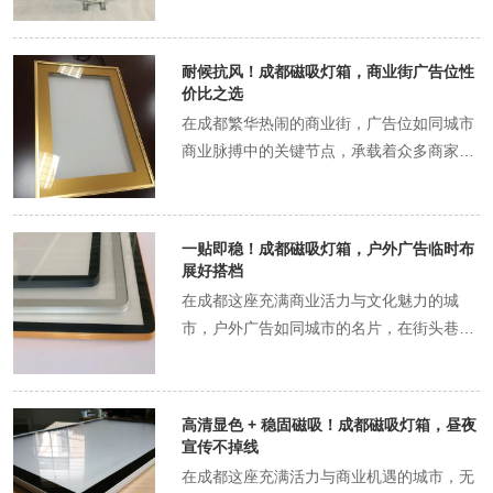
键元素。传统门店招牌安装往往需要打孔、
钉钉，不仅破坏墙面美观，后期更换还麻烦
重重。而成都磁吸灯箱凭借无钉安装、不伤
耐候抗风！成都磁吸灯箱，商业街广告位性
墙面的独特优势，成为众多门店招牌升级的
价比之选
优选方案，为成都的商业街景增添了一抹别
在成都繁华热闹的商业街，广告位如同城市
样的亮色。 传统招牌安装之痛：墙面损伤与
商业脉搏中的关键节点，承载着众多商家推
更换难题 墙面破坏影响美观 传统门店招牌
广品牌、吸引顾客的重任。然而，成都气候
安装通常采用打孔、钉钉的方式固定。在安
多变，时而狂风大作，时而烈日暴雨，这对
装过程中，需要在墙面上钻出多个孔洞，然
商业街广告位的设施提出了严峻挑战。在众
一贴即稳！成都磁吸灯箱，户外广告临时布
后使用膨胀螺丝、钉子等将招牌固定在墙面
多广告灯箱类型中，磁吸灯箱凭借其耐候抗
展好搭档
上。这些孔洞会破坏墙面的完整性，留下明
风的特性，成为成都商业街广告位的性价比
在成都这座充满商业活力与文化魅力的城
显的痕迹，尤其是对于一些装修精美、注重
之选。 成都商业街广告位面临的挑战 复杂
市，户外广告如同城市的名片，在街头巷
整体美观的店铺来说，这些孔洞就像是一道
多变的气候条件 成都地处亚热带湿润气候
尾、商圈广场等各个角落展示着各类信息，
道瑕疵，严重影响了店铺的外观形象。而
区，气候复杂多变。夏季高温多雨，强烈的
吸引着人们的目光。而在众多户外广告形式
且，如果店铺更换招牌或者进行重新装修，
阳光长时间直射会使广告灯箱的材质老化加
中，磁吸灯箱凭借其“一贴即稳”的独特优
这些孔洞很难修复如初，给后续的装修工作
高清显色 + 稳固磁吸！成都磁吸灯箱，昼夜
速，颜色褪色，影响广告的视觉效果和展示
势，成为户外广告临时布展的绝佳搭档，为
带来了很大的困扰。 安装过程繁琐复杂 传
宣传不掉线
寿命。同时，夏季也常伴有短时强降雨和雷
商家和活动主办方带来了极大的便利。 成都
统招牌安装需要专业的工具和技术人员，安
在成都这座充满活力与商业机遇的城市，无
电天气，如果广告灯箱的防水性能不佳，雨
户外广告临时布展的多元场景与挑战 商业促