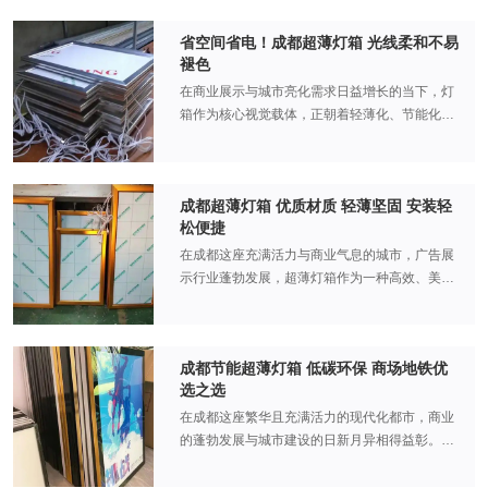
果、持久耐用的核心特质及免频繁维护的实用属
省空间省电！成都超薄灯箱 光线柔和不易
性，为餐饮、零售、公共服务等多个行业带来高
褪色
效便捷的展示解决方案，重新定义商业空间的视
觉表达。 柔光匀亮是成都超薄灯箱的核心竞争
在商业展示与城市亮化需求日益增长的当下，灯
力，其背后依托于先进的导光板技术与LED背光
箱作为核心视觉载体，正朝着轻薄化、节能化、
系统的完美融合。与传统灯箱易出现的明暗不
高品质方向迭代。成都超薄灯箱凭借“省空间、省
均、光斑明显、“排骨纹”等问题不同，超薄灯箱
电、光线柔和、不易褪色”的核心优势，成为商
采用纳米级导光板与高亮度LED灯条组合，将线
场、地铁、连锁店、医院等多场景的优选，既适
光源高效转化为面光源，光线均匀度可达95%以
成都超薄灯箱 优质材质 轻薄坚固 安装轻
配成都高密度商业空间的布局需求，又契合绿色
松便捷
上，彻底消除暗区与眩光。自然光线拟真色彩设
节能的城市发展理念，为各类场景注入兼具实用
计让画面还原度更高，无论是品牌LOGO、产品
性与美观度的照明解决方案。 极致超薄设计，重
在成都这座充满活力与商业气息的城市，广告展
海报还是宣传文案，都能在柔和光线的映衬下更
塑空间利用新维度。相较于传统灯箱12-18厘米
示行业蓬勃发展，超薄灯箱作为一种高效、美观
显细腻质感，既避免了强光对人眼的刺激，又能
的臃肿厚度，成都超薄灯箱依托纳米导光板核心
的广告展示工具，正逐渐成为众多商家的首选。
在复杂环境中快速抓住受众目光。 在不同场景
技术，将厚度精准控制在2.5-4.5厘米，仅为传统
成都超薄灯箱凭借其优质材质、轻薄坚固的特性
中，这种柔光优势得到充分释放。成都春熙路的
灯箱的四分之一，部分高端款型更可薄至2厘米
以及轻松便捷的安装方式，在市场上脱颖而出，
快时尚门店，橱窗内的超薄灯箱以冷白光呈现模
以内，实现“薄如蝉翼”的视觉效果。这种极致轻
成都节能超薄灯箱 低碳环保 商场地铁优
为城市的商业景观增添了一抹亮丽的色彩。 优质
特走秀动态画面，光线通透柔和却极具穿透力，
选之选
薄特性，彻底打破了传统灯箱对安装空间的局限
材质：品质保障的基石 成都超薄灯箱之所以能在
即便在白日强光下也能清晰展现产品细节，夜间
——在寸土寸金的春熙路商圈，它可嵌入式安装
市场上占据一席之地，优质材质的选择功不可
在成都这座繁华且充满活力的现代化都市，商业
则与街景灯光呼应，营造出沉浸式购物氛围，助
于墙面，不占用展示通道；在狭窄的地铁通道与
没。其灯箱边框通常采用高强度的铝合金材质，
的蓬勃发展与城市建设的日新月异相得益彰。商
力进店率提升30%；而宽窄巷子的特色餐饮店，
电梯间，壁挂式设计轻盈不突兀，避免空间压迫
这种材质具有重量轻、强度高、耐腐蚀等诸多优
场作为消费的核心场所，地铁作为城市交通的大
将灯箱色温调至2700K暖光，配合菜品展示画
感；在连锁门店中，甚至可吊装于吊顶下方，既
点。铝合金经过精密的加工工艺处理，表面光滑
动脉，都在追求高效、美观且环保的展示与导向