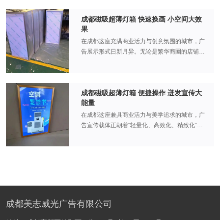
面，柔和光线勾勒出食物的诱人色泽，搭配店内
突出广告内容，又保留店面通透感。其采用航空
平整，不仅外观时尚美观，而且能够有效抵抗日
解决方案。成都节能超薄灯箱凭借其低碳环保的
环境营造出温馨氛围，延长顾客用餐时长的同
航天级铝合金边框，兼顾轻薄与坚固，重量较传
常使用中的各种磨损和刮擦，确保灯箱长期使用
成都磁吸超薄灯箱 快速换画 小空间大效
显著特性，成为了商场和地铁等场所的优选之
时，带动酒水消费占比提升25%。 持久耐用的特
统灯箱减轻30%，单人即可完成安装调试，大幅
果
依然保持崭新的状态。 灯箱的导光板是影响发光
选，为城市的绿色发展增添了一抹亮色。 节能超
质让成都超薄灯箱具备长期使用价值，从材质到
降低施工成本与空间占用成本。 硬核节能技术，
效果的关键部件，成都超薄灯箱选用的是进口高
薄，契合低碳时代需求 在当今倡导低碳环保、节
在成都这座充满商业活力与创意氛围的城市，广
工艺都经过严格把控。灯箱采用航空级铝合金框
降低长期运营成本。成都超薄灯箱以LED光源与
品质导光板。这种导光板具有极高的透光率和均
能减排的时代背景下，成都节能超薄灯箱应运而
告展示形式日新月异。无论是繁华商圈的店铺招
架，厚度仅2-5厘米，重量轻至3-6KG/㎡，既保
导光板技术的深度融合，实现了远超传统灯箱的
匀的光线分布能力，能够将光源发出的光线均匀
生，完美契合了这一发展趋势。传统的灯箱往往
牌，还是街边小店的促销信息展示，亦或是室内
证了结构稳固性，又兼具抗冲击、耐腐蚀的优
节能效率，较同等面积传统灯箱省电达80%以
地散射到整个灯箱表面，使画面亮度均匀、色彩
能耗较高，不仅增加了运营成本，还对环境造成
场所的文化宣传，都离不开高效、美观且实用的
势，能适应成都潮湿多雨的气候特点。光源方面
上，符合政府节能环保政策要求。一盏100×80厘
鲜艳，避免了传统灯箱可能出现的暗区或光斑问
了一定的压力。而成都节能超薄灯箱采用了先进
广告灯箱。成都磁吸超薄灯箱以其独特的优势，
选用优质LED灯条，使用寿命超10万小时，是传
米的超薄灯箱，耗电量仅相当于25瓦灯泡，而亮
题。同时，高品质导光板还具有良好的耐候性，
的LED照明技术，LED灯带具有极高的光效，能
成都磁吸超薄灯箱 便捷操作 迸发宣传大
在众多灯箱类型中脱颖而出，成为众多商家的首
统荧光灯管的5-10倍，正常使用情况下5年内无
度却能覆盖更大范围；对于大型商业综合体而
能够在不同的环境温度和湿度条件下保持稳定的
能量
够将电能高效地转化为光能，相比传统荧光灯，
选，真正实现了快速换画，在小空间里创造出大
需更换光源，大幅降低了设备损耗成本。同时，
言，批量替换传统灯箱后，年电费可节省数万
性能，延长灯箱的使用寿命。 在光源方面，成都
能耗大幅降低。据实际测试，在达到相同亮度的
效果。 成都商业环境催生磁吸超薄灯箱需求 繁华
在成都这座兼具商业活力与美学追求的城市，广
灯箱面板采用高透光、抗UV材质，可有效防止画
元。其节能优势不仅源于LED光源的低功耗特
超薄灯箱采用LED灯带作为照明光源。LED灯带
情况下，节能超薄灯箱的能耗仅为传统灯箱的三
商圈的激烈竞争 成都拥有春熙路、太古里等闻名
告宣传载体正朝着“轻量化、高效化、精致化”迭
面因光照老化发黄，保持长期清晰亮丽。 针对户
性，更得益于导光板的高效光利用率——通过激
具有节能、环保、寿命长等显著优势。与传统荧
分之一左右，这对于商场和地铁这种需要大量灯
全国的繁华商圈，这里店铺林立，品牌云集。在
代升级。成都磁吸超薄灯箱凭借极致的超薄设
外与半户外场景，部分超薄灯箱还配备IP65级防
光雕刻与微结构设计，导光板能将侧光源转化为
光灯相比，LED灯带的能耗更低，能够为商家节
箱进行展示和导向的场所来说，无疑能够节省巨
如此激烈的竞争环境下，商家需要不断更新广告
计、革新性的磁吸技术与卓越的光效表现，打破
水防尘设计，即便在暴雨天气或扬尘环境中也能
均匀面光源，光线利用率提升至90%以上，避免
省大量的电费开支。而且，LED灯带不含有汞等
额的电费支出。 同时，LED灯带的寿命极长，一
内容，以吸引消费者的目光。传统的灯箱换画过
传统灯箱的安装桎梏与视觉局限，以便捷操作解
稳定运行。成都某景区在户外导视系统中采用该
了传统灯箱灯管排列导致的光效浪费与“排骨”阴
有害物质，对环境友好。其超长的使用寿命可达
般可达数万小时，远远超过了传统荧光灯的使用
程繁琐，需要专业人员操作，耗时较长，难以满
锁多元宣传场景，为餐饮、零售、文旅等行业注
款灯箱，历经风雨侵袭后依然完好无损，维护频
影问题。同时，LED光源使用寿命长达5-10万小
数万小时，减少了频繁更换灯管的麻烦和成本。
寿命。这意味着商场和地铁在长期使用过程中，
足商家快速更新宣传信息的需求。而磁吸超薄灯
入强劲宣传动能，成为城市商业空间中的“视觉焦
率较传统灯箱降低80%；地铁站、高铁站等交通
时，是传统灯管的10倍以上，配合防闪动技术，
此外，LED灯带还能够实现快速启动和调光功
无需频繁更换灯管，减少了灯管的废弃量，降低
箱的出现，为商家解决了这一难题。其快速换画
点利器”。 便捷操作的核心优势，源于磁吸技术
枢纽使用的超薄灯箱，凭借稳定的结构与耐用性
进一步减少更换与维护频次，降低长期运营成
能，商家可以根据不同的展示需求灵活调整灯箱
了对环境的污染。而且，LED灯带不含有汞等有
的特点，让商家能够及时展示新的产品、促销活
与模块化设计的深度融合，彻底告别传统灯箱的
能，在高人流、高损耗环境中持续运转，为旅客
成都美志威光广告有限公司
本。 柔光匀光工艺，呈现高清舒适视觉效果。光
的亮度，营造出极佳的视觉效果。 轻薄坚固：实
害物质，在生产、使用和废弃处理过程中都不会
动等信息，在竞争中抢占先机。 街边小店的空间
繁琐流程。传统灯箱安装需多人协作、钻孔布
提供清晰的导视信息，助力寻路时间缩短50%。
线体验是灯箱展示的核心竞争力，成都超薄灯箱
用与美观的完美结合 成都超薄灯箱以其轻薄的设
对环境造成危害，真正实现了绿色环保。 超薄设
限制 成都的街边小店众多，它们分布在城市的各
线，不仅耗时费力（平均安装时长超2小时），